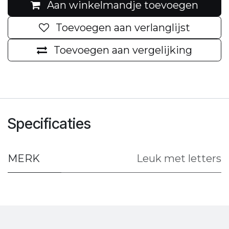
Aan winkelmandje toevoegen
Toevoegen aan verlanglijst
Toevoegen aan vergelijking
Specificaties
MERK
Leuk met letters