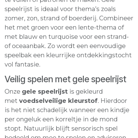
speelrijst is ideaal voor thema’s zoals
zomer, zon, strand of boerderij. Combineer
het met groen voor een lente-thema of
met blauw en turquoise voor een strand-
of oceaanbak. Zo wordt een eenvoudige
speelbak een kleurrijke ontdekkingstocht
vol fantasie.
Veilig spelen met gele speelrijst
Onze
gele speelrijst
is gekleurd
met
voedselveilige kleurstof
. Hierdoor
is het niet schadelijk wanneer een kindje
per ongeluk een korreltje in de mond
stopt. Natuurlijk blijft sensorisch spel
bedoeld om mee te spelen en adviseren