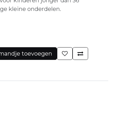
 voor kinderen jonger dan 36
e kleine onderdelen.
mandje toevoegen