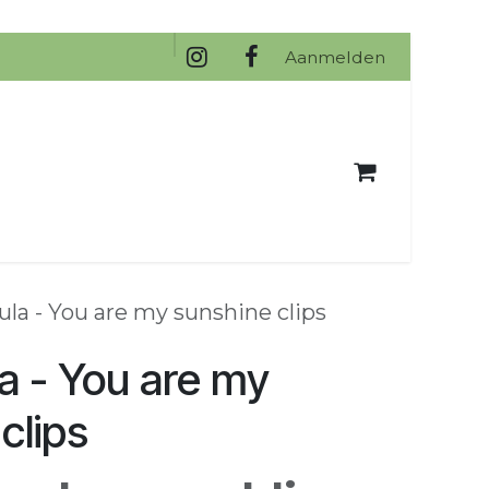
na
Aanmelden
la - You are my sunshine clips
a - You are my
clips