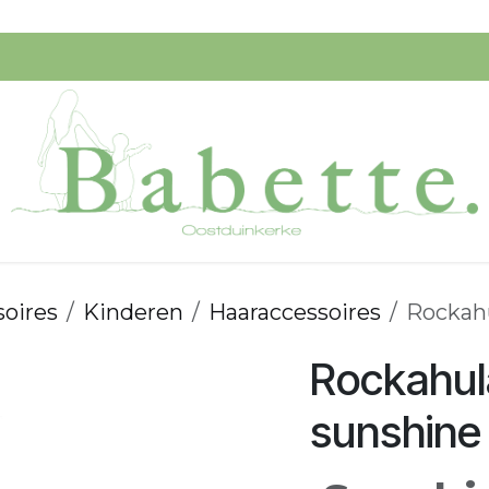
Speelgoed
Verzorging
Ik Koop Belgisch!
Startpagi
soires
Kinderen
Haaraccessoires
Rockahu
Rockahul
sunshine 