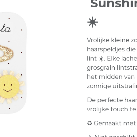
Sunshin
☀️
Vrolijke kleine 
haarspeldjes di
lint ☀️. Elke lac
grosgrain lintstr
het midden van 
zonnige uitstrali
De perfecte haar
vrolijke touch te
♻️ Gemaakt met g