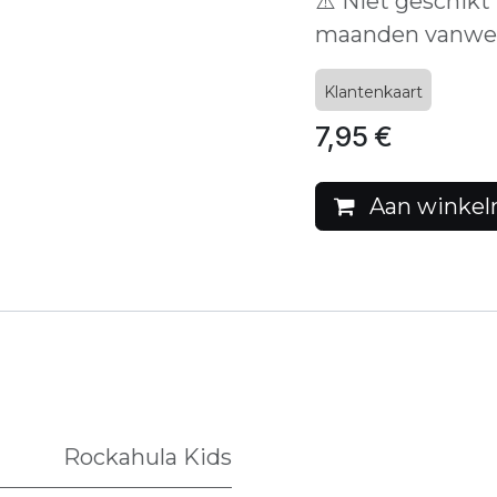
⚠️ Niet geschikt
maanden vanweg
Klantenkaart
7,95
€
Aan winkel
Rockahula Kids