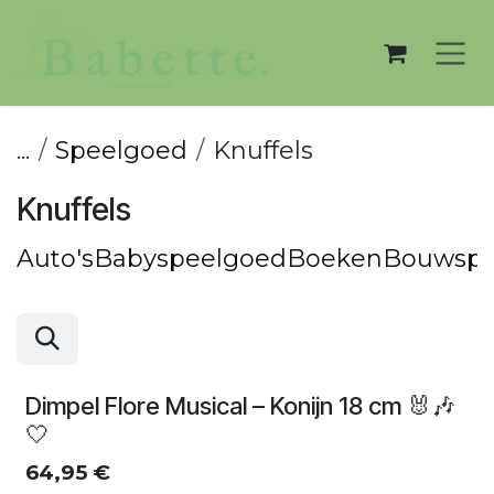
Overslaan naar inhoud
...
Speelgoed
Knuffels
Knuffels
Auto's
Babyspeelgoed
Boeken
Bouwspe
Dimpel Flore Musical – Konijn 18 cm 🐰🎶
🤍
64,95
€