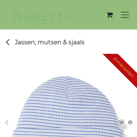
Overslaan naar inhoud
Jassen, mutsen & sjaals
Zomersolden
Zomersolden