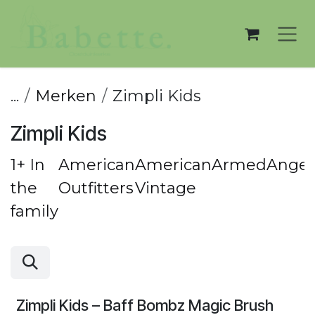
Overslaan naar inhoud
...
Merken
Zimpli Kids
Zimpli Kids
1+ In
American
American
ArmedAngel
the
Outfitters
Vintage
family
Zimpli Kids – Baff Bombz Magic Brush