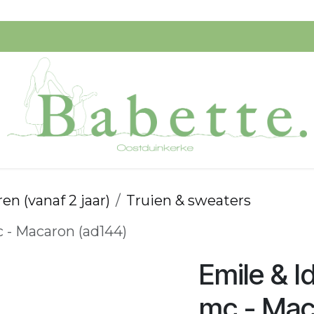
Speelgoed
Verzorging
Ik Koop Belgisch!
Startpagi
en (vanaf 2 jaar)
Truien & sweaters
c - Macaron (ad144)
Emile & I
mc - Mac