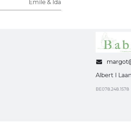
Emile & Ida
margot@
Albert I Laa
BE078.248.1578