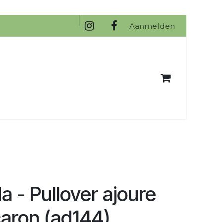
na
Aanmelden
da - Pullover ajoure
aron (ad144)