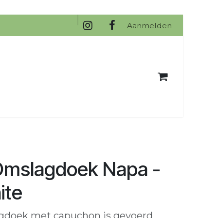
na
Aanmelden
Omslagdoek Napa -
ite
gdoek met capuchon is gevoerd