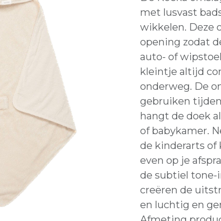
met lusvast bads
wikkelen. Deze 
opening zodat d
auto- of wipstoel
kleintje altijd c
onderweg. De om
gebruiken tijde
hangt de doek al
of babykamer. 
de kinderarts of 
even op je afspr
de subtiel tone-
creëren de uitstr
en luchtig en g
Afmeting product