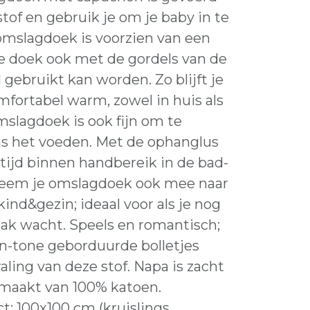
tof en gebruik je om je baby in te
omslagdoek is voorzien van een
e doek ook met de gordels van de
 gebruikt kan worden. Zo blijft je
omfortabel warm, zowel in huis als
slagdoek is ook fijn om te
ns het voeden. Met de ophanglus
tijd binnen handbereik in de bad-
Neem je omslagdoek ook mee naar
kind&gezin; ideaal voor als je nog
aak wacht. Speels en romantisch;
in-tone geborduurde bolletjes
aling van deze stof. Napa is zacht
emaakt van 100% katoen.
: 100x100 cm (kruislings