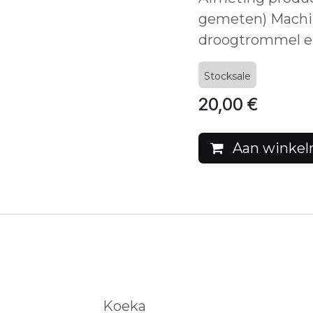
gemeten) Machin
droogtrommel en
Stocksale
20,00
€
Aan winkel
Koeka