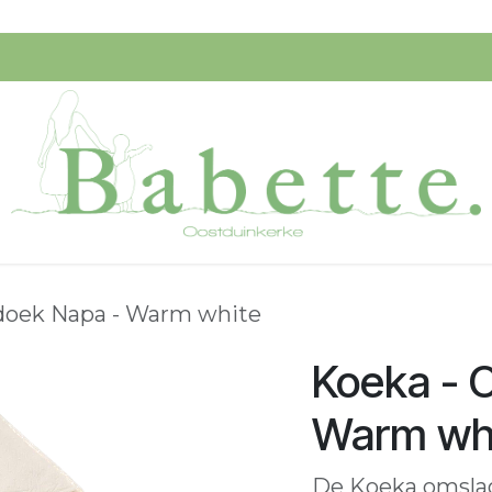
Speelgoed
Verzorging
Ik Koop Belgisch!
Startpagi
doek Napa - Warm white
Koeka - 
Warm wh
De Koeka omsla