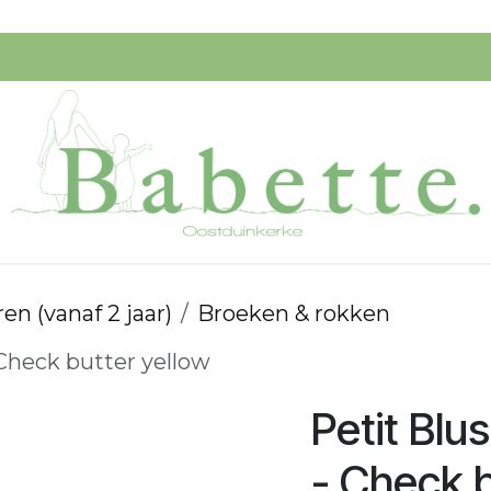
Speelgoed
Verzorging
Ik Koop Belgisch!
Startpagi
en (vanaf 2 jaar)
Broeken & rokken
 Check butter yellow
Petit Blu
- Check b