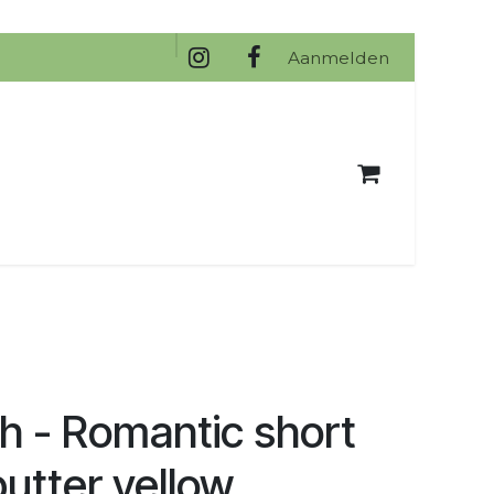
na
Aanmelden
sh - Romantic short
utter yellow