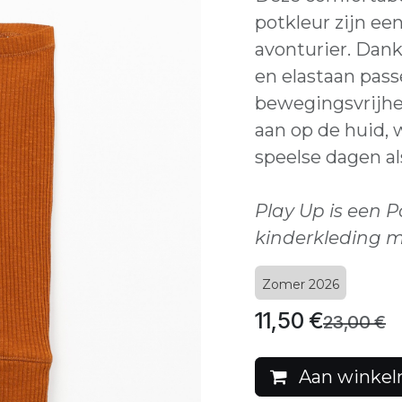
potkleur zijn ee
avonturier. Dank
en elastaan pass
bewegingsvrijhei
aan op de huid, 
speelse dagen al
Play Up is een 
kinderkleding m
Zomer 2026
11,50
€
23,00
€
Aan winkel