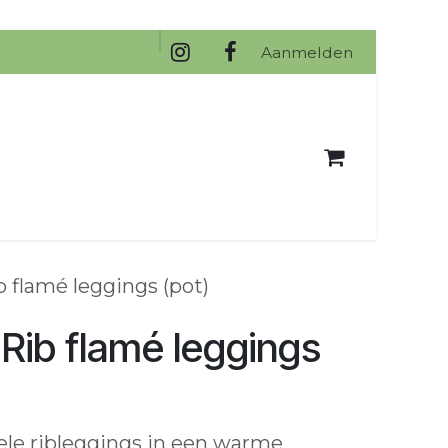
na
Aanmelden
b flamé leggings (pot)
 Rib flamé leggings
le ribleggings in een warme