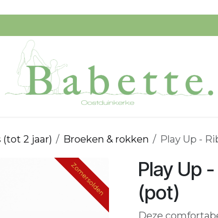
Speelgoed
Verzorging
Ik Koop Belgisch!
Startpagi
(tot 2 jaar)
Broeken & rokken
Play Up - Ri
Play Up -
Zomersolden
Zomersolden
(pot)
Deze comfortabe