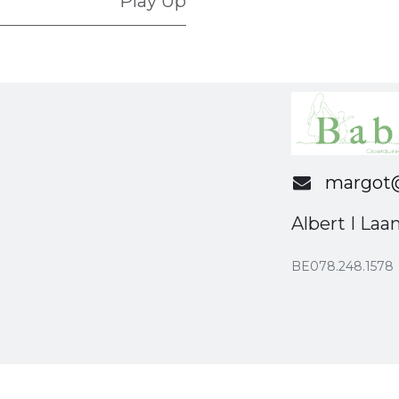
Play Up
margot@
Albert I Laa
BE078.248.1578