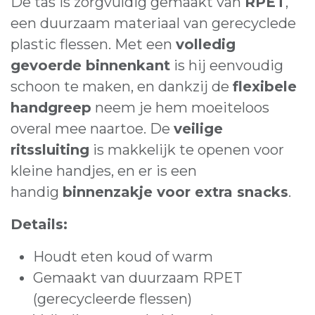
De tas is zorgvuldig gemaakt van
RPET
,
een duurzaam materiaal van gerecyclede
plastic flessen. Met een
volledig
gevoerde binnenkant
is hij eenvoudig
schoon te maken, en dankzij de
flexibele
handgreep
neem je hem moeiteloos
overal mee naartoe. De
veilige
ritssluiting
is makkelijk te openen voor
kleine handjes, en er is een
handig
binnenzakje voor extra snacks
.
Details:
Houdt eten koud of warm
Gemaakt van duurzaam RPET
(gerecycleerde flessen)