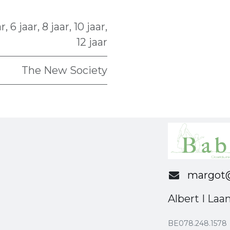
ar
,
6 jaar
,
8 jaar
,
10 jaar
,
12 jaar
The New Society
margot@
Albert I Laa
BE078.248.1578