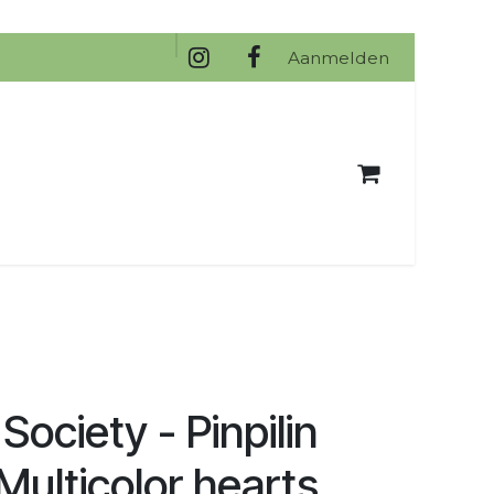
na
Aanmelden
ociety - Pinpilin
Multicolor hearts