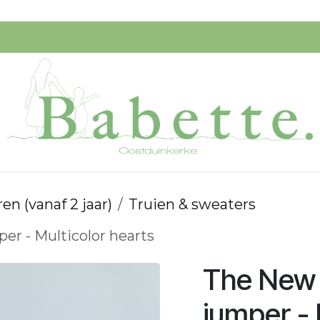
Speelgoed
Verzorging
Ik Koop Belgisch!
Startpagi
en (vanaf 2 jaar)
Truien & sweaters
er - Multicolor hearts
The New S
jumper - 