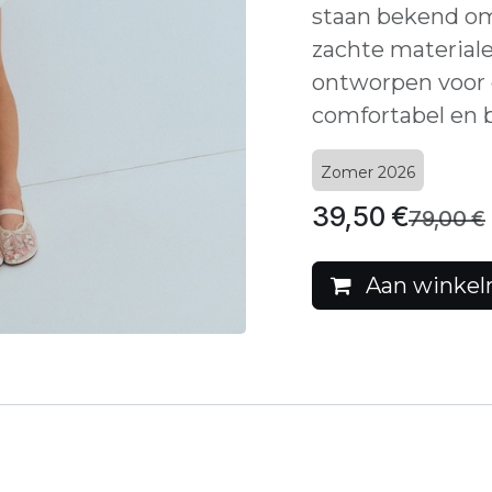
staan bekend om
zachte material
ontworpen voor e
comfortabel en b
Zomer 2026
39,50
€
79,00
€
Aan winkel