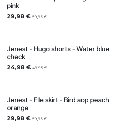
Zomersolden
pink
29,98
€
59,95
€
Zomersolden
Jenest - Hugo shorts - Water blue
check
24,98
€
49,95
€
Zomersolden
Jenest - Elle skirt - Bird aop peach
orange
29,98
€
59,95
€