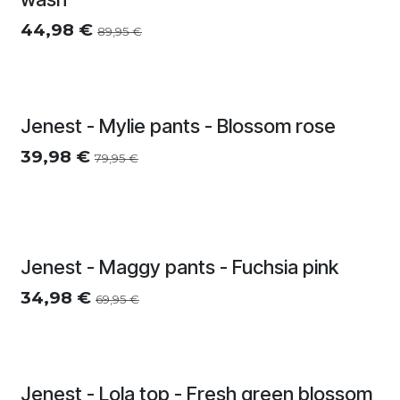
44,98
€
89,95
€
Zomersolden
Jenest - Mylie pants - Blossom rose
39,98
€
79,95
€
Zomersolden
Jenest - Maggy pants - Fuchsia pink
34,98
€
69,95
€
Jenest - Lola top - Fresh green blossom