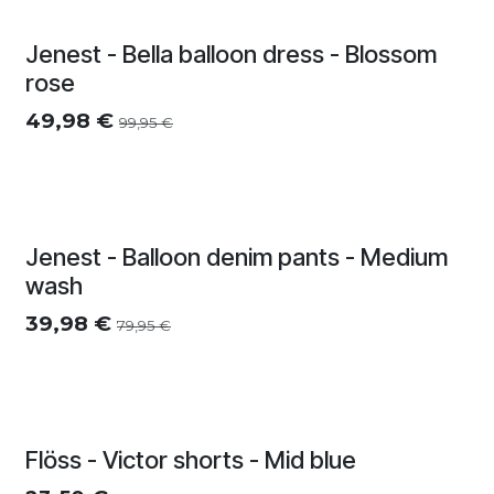
Zomersolden
Jenest - Bella balloon dress - Blossom
rose
49,98
€
99,95
€
Zomersolden
Jenest - Balloon denim pants - Medium
wash
39,98
€
79,95
€
Zomersolden
Flöss - Victor shorts - Mid blue