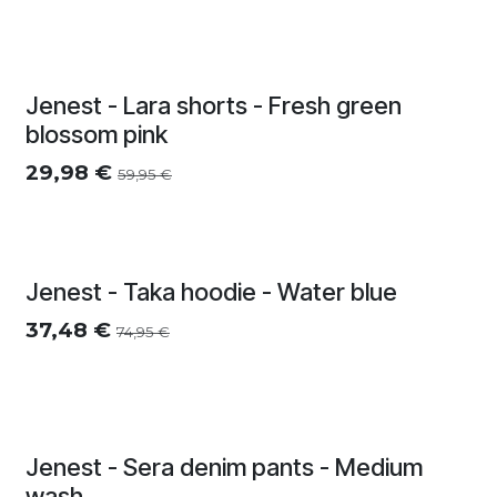
Zomersolden
Jenest - Lara shorts - Fresh green
blossom pink
29,98
€
59,95
€
Zomersolden
Jenest - Taka hoodie - Water blue
37,48
€
74,95
€
Zomersolden
Jenest - Sera denim pants - Medium
wash